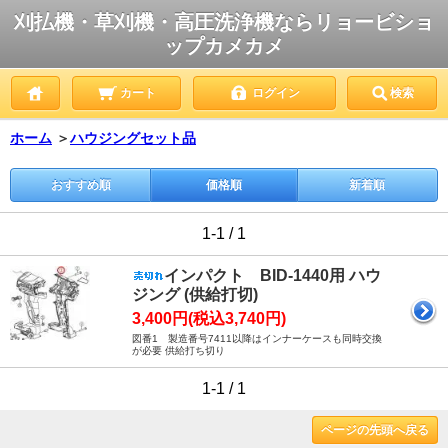
刈払機・草刈機・高圧洗浄機ならリョービショ
ップカメカメ
カート
ログイン
検索
ホーム
＞
ハウジングセット品
おすすめ順
価格順
新着順
1-1 / 1
インパクト BID-1440用 ハウ
ジング (供給打切)
3,400円(税込3,740円)
図番1 製造番号7411以降はインナーケースも同時交換
が必要 供給打ち切り
1-1 / 1
ページの先頭へ戻る