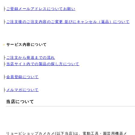
├
ご登録メールアドレスについてお願い
├
ご注文後のご注文内容のご変更 並びにキャンセル（返品）について
サービス内容について
>
├
ご注文から発送までの流れ
├
当店サイト内での製品の探し方について
├
会員登録について
├
メルマガについて
当店について
リョービショップカメカメ(以下当店)は、電動工具・園芸用機器メ