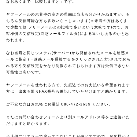
なおあくまで「比較しますと」です。
ヤフーメールの未着率の高さの理由は当店も分かりかねますが、も
ちろん受信可能な方も多数いらっしゃいます(＝未着の方はあくま
で少数で他 フリーメールとの比較で多いという意味です)ので、お
客様側の受信設定(迷惑メールフィルタ)による違いもあるのかと思
われます。
なお当店と同じシステム(サーバー)から発信されたメールを迷惑メ
ールに指定 (＝迷惑メール通報するをクリックされた方)されておら
れる方や受信設定をかなり制限されておられます方は受信できない
可能性は高いです。
ヤフーメールを使われる方で、先振込でのお支払いを希望されます
方は、出来る限りFAX番号も併記していただけますと助かります。
ご不安な方はお気軽にお電話 086-472-3639 ください。
またはお問い合わせフォームより別メールアドレス等をご連絡いた
だけますと助かります。
当店側にはエラーで戻ってこないことが殆どですので、お客様がメ