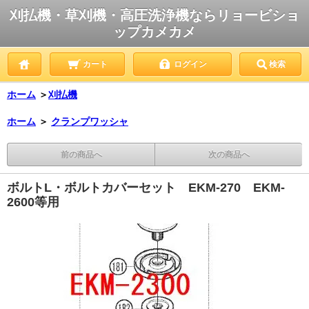
刈払機・草刈機・高圧洗浄機ならリョービショ
ップカメカメ
カート
ログイン
検索
ホーム
＞
刈払機
ホーム
＞
クランプワッシャ
前の商品へ
次の商品へ
ボルトL・ボルトカバーセット EKM-270 EKM-
2600等用