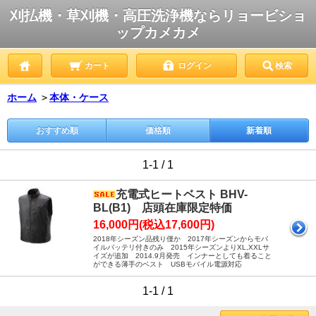
刈払機・草刈機・高圧洗浄機ならリョービショ
ップカメカメ
カート
ログイン
検索
ホーム
＞
本体・ケース
おすすめ順
価格順
新着順
1-1 / 1
充電式ヒートベスト BHV-
BL(B1) 店頭在庫限定特価
16,000円(税込17,600円)
2018年シーズン品残り僅か 2017年シーズンからモバ
イルバッテリ付きのみ 2015年シーズンよりXL,XXLサ
イズが追加 2014.9月発売 インナーとしても着ること
ができる薄手のベスト USBモバイル電源対応
1-1 / 1