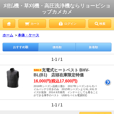
刈払機・草刈機・高圧洗浄機ならリョービショ
ップカメカメ
カート
ログイン
検索
ホーム
＞
本体・ケース
おすすめ順
価格順
新着順
1-1 / 1
充電式ヒートベスト BHV-
BL(B1) 店頭在庫限定特価
16,000円(税込17,600円)
2018年シーズン品残り僅か 2017年シーズンからモバ
イルバッテリ付きのみ 2015年シーズンよりXL,XXLサ
イズが追加 2014.9月発売 インナーとしても着ること
ができる薄手のベスト USBモバイル電源対応
1-1 / 1